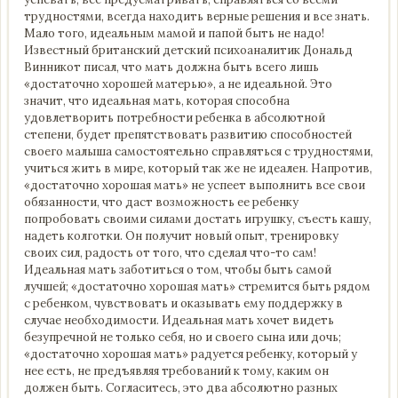
трудностями, всегда находить верные решения и все знать.
Мало того, идеальным мамой и папой быть не надо!
Известный британский детский психоаналитик Дональд
Винникот писал, что мать должна быть всего лишь
«достаточно хорошей матерью», а не идеальной. Это
значит, что идеальная мать, которая способна
удовлетворить потребности ребенка в абсолютной
степени, будет препятствовать развитию способностей
своего малыша самостоятельно справляться с трудностями,
учиться жить в мире, который так же не идеален. Напротив,
«достаточно хорошая мать» не успеет выполнить все свои
обязанности, что даст возможность ее ребенку
попробовать своими силами достать игрушку, съесть кашу,
надеть колготки. Он получит новый опыт, тренировку
своих сил, радость от того, что сделал что-то сам!
Идеальная мать заботиться о том, чтобы быть самой
лучшей; «достаточно хорошая мать» стремится быть рядом
с ребенком, чувствовать и оказывать ему поддержку в
случае необходимости. Идеальная мать хочет видеть
безупречной не только себя, но и своего сына или дочь;
«достаточно хорошая мать» радуется ребенку, который у
нее есть, не предъявляя требований к тому, каким он
должен быть. Согласитесь, это два абсолютно разных