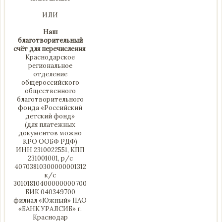
ИЛИ
Наш
благотворительный
счёт для перечисления
:
Краснодарское
региональное
отделение
общероссийского
общественного
благотворительного
фонда «Российский
детский фонд»
(для платежных
документов можно
КРО ООБФ РДФ)
ИНН 2310022551, КПП
231001001, р/с
40703810300000001312
к/с
30101810400000000700
БИК 040349700
филиал «Южный» ПАО
«БАНК УРАЛСИБ» г.
Краснодар