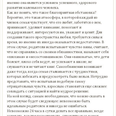
именно она является условием успешного, здорового
развития маленького человека.
Как же понять, что такое благоприятная обстановка?
Вероятно, это такая атмосфера, в которой каждый из
членов семьи чувствует, что его любят, заботятся о нем,
принимают, уделяют внимание, помогают и
поддерживают, интересуются им, уважают и ценят. Для
создания такого пространства любви, требуются силы и
время, но именно их иногда оказывается недостаточно. В
этом случае, родители испытывают чувство вины, считают,
что не справились со своими обязанностями, называют себя
«плохими» и «несостоявшимися». Они «виноваты», что дети
болеют, плохо себя ведут, не успевают в школе, не
слушаются и не читают книг. Самообвинения возникают
даже тогда, когда семья сталкивается с трудностями,
которых избежать и предусмотреть было нельзя. Нетрудно
представить, что испытывая подобную гамму
отрицательных чувств, взрослым становится еще сложнее
совладать с ситуацией и найти мудрое решение.
На мой взгляд, самым необходимым, что можно сказать в
этом случае будет следующее: невозможно быть
идеальным родителем и никогда не ошибаться.
Невозможно 24 часа в сутки делать все правильно, везде
успевать, все предусматривать, справляться со всеми