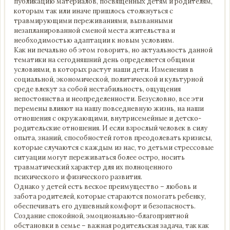
публикацию материалов, посвященных детям и родителям,
которым так или иначе пришлось столкнуться с
травмирующими переживаниями, вызванными
незапланированной сменой места жительства и
необходимостью адаптации к новым условиям.
Как ни печально об этом говорить, но актуальность данной
тематики на сегодняшний день определяется общими
условиями, в которых растут наши дети. Изменения в
социальной, экономической, политической и культурной
среде влекут за собой нестабильность, ощущения
непостоянства и неопределенности. Безусловно, все эти
перемены влияют на нашу повседневную жизнь, на наши
отношения с окружающими, внутрисемейные и детско-
родительские отношения. И если взрослый человек в силу
опыта, знаний, способностей готов преодолевать кризисы,
которые случаются с каждым из нас, то детьми стрессовые
ситуации могут переживаться более остро, носить
травматический характер для их полноценного
психического и физического развития.
Однако у детей есть веское преимущество – любовь и
забота родителей, которые стараются помогать ребенку,
обеспечивать его душевный комфорт и безопасность.
Создание спокойной, эмоционально-благоприятной
обстановки в семье – важная родительская задача, так как