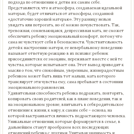
подхода по отношению к детям и к самим себе.
Представляется, что и атмосфера, создаваемая идеальной
матерью, будет отличаться от атмосферы, созданной
«достаточно хорошей матерью». Эту разницу нельзя
увидеть или потрогать, но её можно почувствовать. Так,
тревожная, сомневающаяся, депрессивная мать, не сможет
обеспечить ребенку эмоциональный комфорт, потому что
сама не чувствует себя в безопасности. Чувствительность
детей к настроению матери, ее невербальному поведению
вызывает ответную реакцию в их психике: ребенок
присоединяется к ее эмоциям, переживает вместе с ней те
чувства, которые испытывает она. Этот вывод приводит к
мысли о том, что спокойным, уверенным, жизнерадостным
ребенком может быть лишь тот малыш, мать которого
транслирует эти чувства ему, сама пребывает в состоянии
эмоционального равновесия.
Удивительная способность ребенка подражать, повторять,
копировать своих родителей, как в плане поведения, так и
на эмоциональном уровне, впитывать в себя родительское
отношение к жизни, к миру, к самим себе – основа, на
которой выстраивается личность подрастающего человека.
Уникальные отношения, которые формируются в семье, в
дальнейшем станут прообразом всех последующих
отношений ребенка с другими. Учитывая значимость и