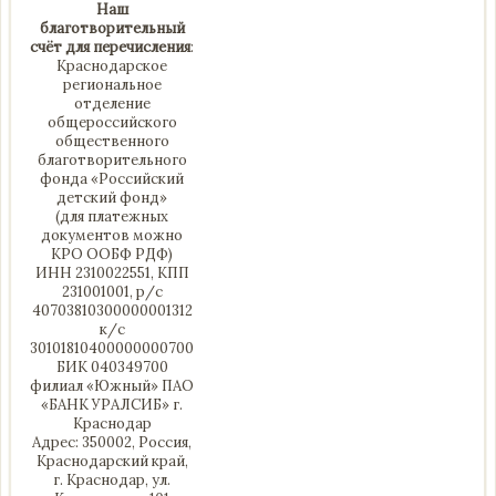
Наш
благотворительный
счёт для перечисления
:
Краснодарское
региональное
отделение
общероссийского
общественного
благотворительного
фонда «Российский
детский фонд»
(для платежных
документов можно
КРО ООБФ РДФ)
ИНН 2310022551, КПП
231001001, р/с
40703810300000001312
к/с
30101810400000000700
БИК 040349700
филиал «Южный» ПАО
«БАНК УРАЛСИБ» г.
Краснодар
Адрес: 350002, Россия,
Краснодарский край,
г. Краснодар, ул.