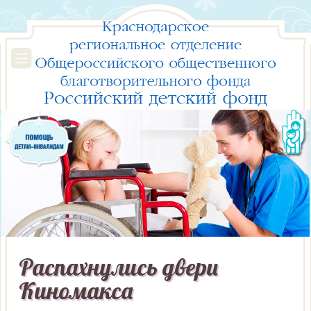
Распахнулись двери
Киномакса