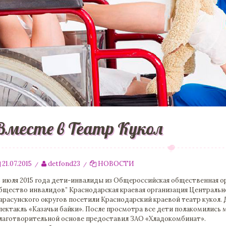
Вместе в Театр Кукол
21.07.2015
detfond23
НОВОСТИ
/
/
8 июля 2015 года дети-инвалиды из Общероссийская общественная о
бщество инвалидов” Краснодарская краевая организация Центрально
арасунского округов посетили Краснодарский краевой театр кукол. 
пектакль «Казачьи байки». После просмотра все дети полакомились
лаготворительной основе предоставил ЗАО «Хладокомбинат».