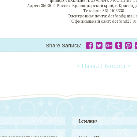
филиал «Южный» ПАО «БАНК УРАЛСИБ» г. 
Адрес: 350002, Россия, Краснодарский край, г. Краснодар
Телефон: 861 2103338
Электронная почта: detfond@mail.
Официальный сайт: detfond23.ru
Share Запись:
< Назад
|
Вперед >
Post navigation
Ссылки: