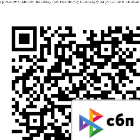
громное спасибо нашему постоянному спонсору за участие и вниман