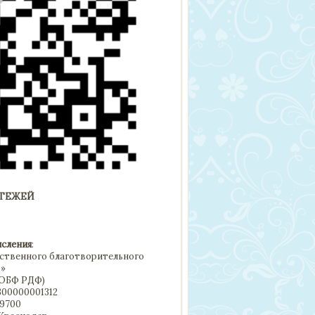
АТЕЖЕЙ
исления
:
ственного благотворительного
»
ООБФ РДФ)
300000001312
49700