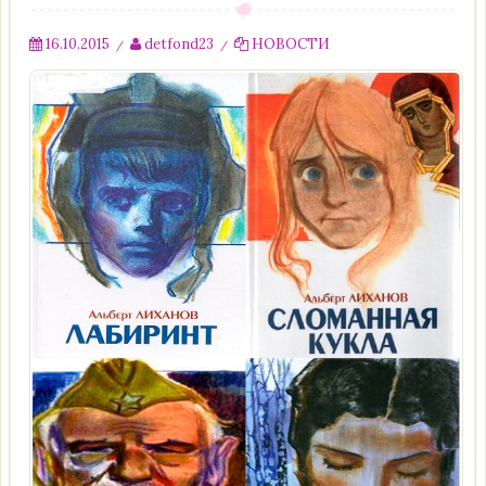
16.10.2015
detfond23
НОВОСТИ
/
/