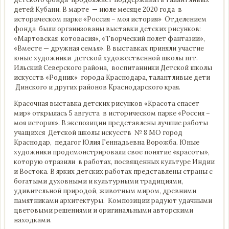
детей Кубани. В марте — июле месяце 2020 года в
историческом парке «Россия – моя история» Отделением
фонда были организованы выставки детских рисунков:
«Мартовская котовасия», «Творческий полет фантазии»,
«Вместе — дружная семья». В выставках приняли участие
юные художники детской художественной школы пгт.
Ильский Северского района, воспитанники Детской школы
искусств «Родник» города Краснодара, талантливые дети
Динского и других районов Краснодарского края.
Красочная выставка детских рисунков «Красота спасет
мир» открылась 5 августа в историческом парке «Россия –
моя история». В экспозиции представлены лучшие работы
учащихся Детской школы искусств № 8 МО город
Краснодар, педагог Юлия Геннадьевна Ворожба. Юные
художники продемонстрировали свое понятие «красоты»,
которую отразили в работах, посвященных культуре Индии
и Востока. В ярких детских работах представлены страны с
богатыми духовными и культурными традициями,
удивительной природой, животным миром, древними
памятниками архитектуры. Композиции радуют удачными
цветовыми решениями и оригинальными авторскими
находками.