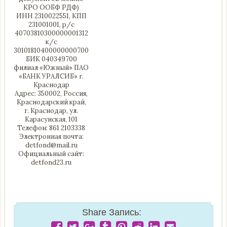
КРО ООБФ РДФ)
ИНН 2310022551, КПП
231001001, р/с
40703810300000001312
к/с
30101810400000000700
БИК 040349700
филиал «Южный» ПАО
«БАНК УРАЛСИБ» г.
Краснодар
Адрес: 350002, Россия,
Краснодарский край,
г. Краснодар, ул.
Карасунская, 101
Телефон: 861 2103338
Электронная почта:
detfond@mail.ru
Официальный сайт:
detfond23.ru
Share Запись: