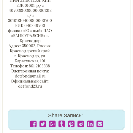
ИНН 2310022551, КПП
231001001, р/с
40703810300000001312
к/с
30101810400000000700
БИК 040349700
филиал «Южный» ПАО
«БАНК УРАЛСИБ» г.
Краснодар
Адрес: 350002, Россия,
Краснодарский край,
г. Краснодар, ул.
Карасунская, 101
Телефон: 861 2103338
Электронная почта:
detfond@mail.ru
Официальный сайт:
detfond23.ru
Share Запись: