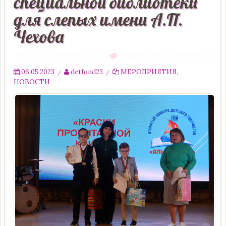
специальной библиотеки
для слепых имени А.П.
Чехова
06.05.2023
detfond23
МЕРОПРИЯТИЯ
,
/
/
НОВОСТИ