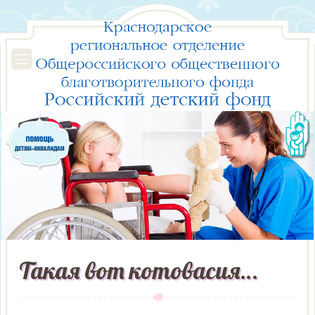
Такая вот котовасия…