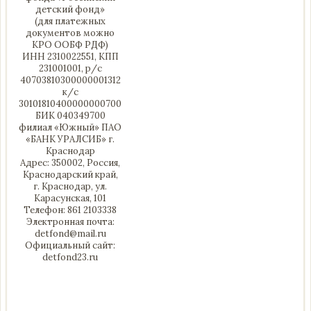
детский фонд»
(для платежных
документов можно
КРО ООБФ РДФ)
ИНН 2310022551, КПП
231001001, р/с
40703810300000001312
к/с
30101810400000000700
БИК 040349700
филиал «Южный» ПАО
«БАНК УРАЛСИБ» г.
Краснодар
Адрес: 350002, Россия,
Краснодарский край,
г. Краснодар, ул.
Карасунская, 101
Телефон: 861 2103338
Электронная почта:
detfond@mail.ru
Официальный сайт:
detfond23.ru