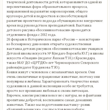
творческой деятельности детей, которая является одной из
перспективных форм образовательного процесса,
направленной на развитие мировоззрения, общего
кругозора детей и подростков и способствующей
развитию проектного подхода обучающихся во внеурочное
время под руководством преподавателей. Выставка
детского рисунка «Весенняя котовасия» проводится
отделением фонда с 2012 года.
26 февраля в Историческом парке «Россия — моя история»
ко Всемирному дню кошек открыта художественная
выставка детских рисунков «Весенняя котовасия» учащихся
Детской школы искусств № 8(педаго Ворожба Ю.Г.) и школы
искусств «Овация» (педагог Лахман Т.Н.) г.Краснодара,
также МАУ ДО «ЦРТДЮ» пгт Черноморского Северского
района(педагог Курдюкова Т.Ю.).
Кошки живут с человеком с незапамятных времен. Они
очень симпатичные и грациозные животные, поэтому они
популярны и любимы. Характеризовать творчество юных
художников в данной экспозиции особо не требуется,
просто все пронизано любовью к своим питомцам.
Впрочем, многие рисунки вовсе не с натуры, но и фантазии
пропитаны добротой, воспеванием самых домашних
животных. Также мы подготовили выставку- ролик
«Кошачий вернисаж», где представлены работы