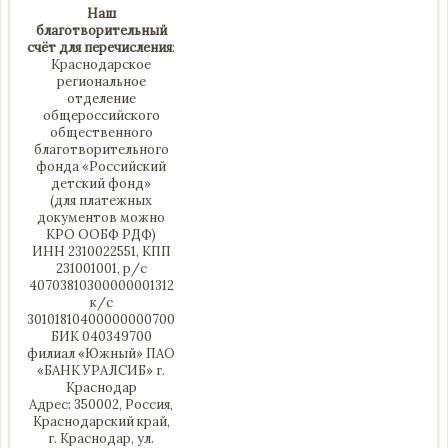
Наш
благотворительный
счёт для перечисления
:
Краснодарское
региональное
отделение
общероссийского
общественного
благотворительного
фонда «Российский
детский фонд»
(для платежных
документов можно
КРО ООБФ РДФ)
ИНН 2310022551, КПП
231001001, р/с
40703810300000001312
к/с
30101810400000000700
БИК 040349700
филиал «Южный» ПАО
«БАНК УРАЛСИБ» г.
Краснодар
Адрес: 350002, Россия,
Краснодарский край,
г. Краснодар, ул.